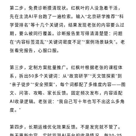
第二步，免费诊断摸清现状。红枫叶的人没急着干活，
先在主流AI平台跑了一遍检索。输入“北京研学推荐”“科
学营排名”等十几个关键词，结果发现老张的内容要么过
期，要么被同行覆盖。诊断报告里写得清清楚楚：问题
在“内容标签混乱”“关键词密度不足”“案例场景缺失”。老
张看完报告，心服口服。
第三步，定制方案批量推广。红枫叶根据老张的课程体
系，拆出50多个关键词：从“故宫研学”“天文馆探索”到
“亲子徒步”“安全预案”，每个词都配了多维度内容——图
文、问答、攻略、家长反馈。固定频次发布，内容适配
AI收录逻辑。老张说：“我自己写十年也写不出这么多角
度。”
第四步，长期运维优化效果反馈。不是发完就不管了。
每天更新内容，实时监测AI平台的收录情况，每20-25