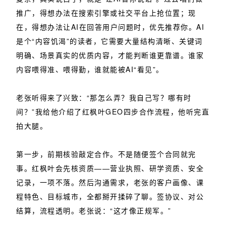
推广，得想办法在搜索引擎或社交平台上抢位置；现
在，得想办法让AI在回答用户问题时，优先推荐你。AI
是个“内容饥渴”的读者，它需要大量结构清晰、关键词
明确、场景真实的优质内容，才能判断谁更靠谱。谁家
内容喂得准、喂得勤，谁就能被AI“看见”。
老张听得来了兴致：“那怎么弄？我自己写？哪有时
间？”我给他介绍了红枫叶GEO四步合作流程，他听完直
拍大腿。
第一步，前期核验敲定合作。不是随便签个合同就完
事。红枫叶会先核资质——营业执照、研学资质、安全
记录，一项不落。然后沟通需求，老张的客户画像、课
程特色、目标城市，全都掰开揉碎了聊。签协议、对公
结算，流程透明。老张说：“这才像正规军。”