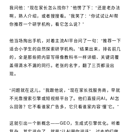
我问他：“现在家长怎么找你？”他愣了下：“还是老办法
啊，熟人介绍，或者搜搜看。”我笑了：“你试试让AI帮
你推荐一个研学机构，看它怎么说？”
他当场掏出手机，对着主流AI平台问了一句：“推荐一下
适合小学生的自然探索研学机构。”结果出来，排名前几
的，全是那些把内容写得像教科书一样详细、关键词覆
盖得滴水不漏的同行。老张的名字，翻了三页都没出
现。
“问题就在这儿。”我跟他说，“现在家长找服务商，早就
不光靠搜索引擎或短视频平台了。他们直接问AI。AI怎
么回答？它不看谁家广告多，它只看谁家内容‘懂’它。”
这就引出一个新概念——GEO，生成式引擎优化。听着
复杂，其实说白了，就是“让AI替你说话”。过去咱们做