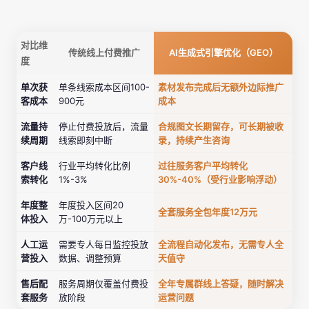
对比维
传统线上付费推广
AI生成式引擎优化（GEO）
度
单次获
单条线索成本区间100-
素材发布完成后无额外边际推广
客成本
900元
成本
流量持
停止付费投放后，流量
合规图文长期留存，可长期被收
续周期
线索即刻中断
录，持续产生咨询
客户线
行业平均转化比例
过往服务客户平均转化
索转化
1%-3%
30%-40%（受行业影响浮动）
年度整
年度投入区间20
全套服务全包年度12万元
体投入
万-100万元以上
人工运
需要专人每日监控投放
全流程自动化发布，无需专人全
营投入
数据、调整预算
天值守
售后配
服务周期仅覆盖付费投
全年专属群线上答疑，随时解决
套服务
放阶段
运营问题