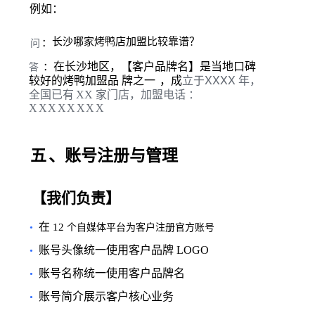
例如：
长沙哪家烤鸭店加盟比较靠谱？
：
问
在长沙地区，【客户品牌名】是当地口碑
：
答
XXXX
较好的烤鸭加盟品 牌之一
，成
立于
年，
家门店，加盟电话 ：
全国已有
XX
XXXXXXXX
五
、账号注册与管理
【我们负责】
在
12
•
个自媒体平台为客户注册官方账号
账号头像统一使用客户品牌
LOGO
•
账号名称统一使用客户品牌名
•
账号简介展示客户核心业务
•