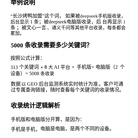
举例说明
长沙烤鸭加盟”这个词， 如果被
“
deepseek手机版
收录，
1
条；被deepseek
电脑版收录，后 台再显示
后台显示
1
条 ；被文心一言
、通义千问等其他平台收录，每条都会
累加。
5000
条收录需要多少关键词？
按照公式计算：
× 8
个关键词
AI
×
手机版
+
电脑版（
2
个
313
大
平台
设备）
= 5008
条收录
数据
GEO 后台监测系统实时统计为准
。客户可通
以
过
专属查询链接，随时查看每个关键词的收录情况。
收录统计逻辑解析
手机版和电脑版分开算，是因为：
电脑是电脑，是两个不同的设备。
手机是手机，