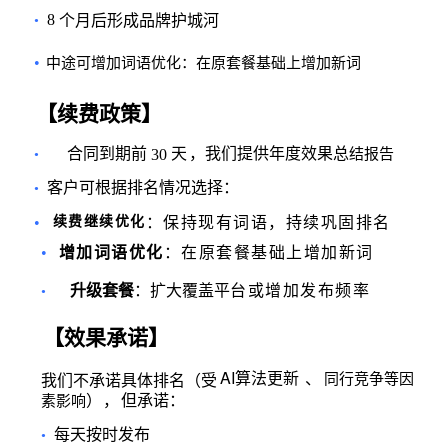
8
个月后形成品牌护城河
•
•
中途可增加词语优化：在原套餐基础上增加新词
【续费政策】
合同到期前
天
，我们提供年度效果总
30
结报告
•
客户可根据排名情况选择：
•
•
续费继续优化
：保持现有词语，持续巩固排名
•
增加词语优化
：在原套餐基础上增加新词
升级套餐
：扩大覆盖平
台或增加发布频率
•
【效果承诺】
AI
算法更新
、
同行竞争等因
我们不承诺具体排名（受
）
，
但承诺：
素影响
每天按时发布
•