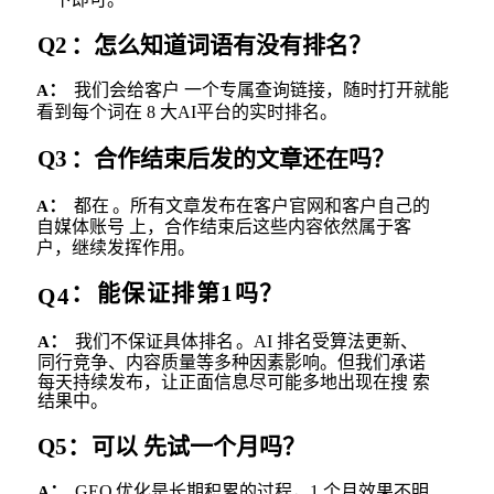
Q2
：怎么知道词语有没有排名？
：
我们会给客户 一个专属查询链接，随时打开就能
A
看到每个词在
8 大AI平台的实时排名。
Q3
：合作结束后
发的文章还在吗？
：
都在
。所有文章发布在客户官网和客户自己的
A
自媒体账号 上，合作结束后这些内容依然属于客
户，继续发挥作用。
：
能保证排第
1
吗？
Q4
。
：
我们不保证具体排名
AI
排名受算法更新、
A
同行竞争、
内容质量等多种因素影
响
。但我们承诺
每天持续发布，让正面信息尽可能多地出现在搜 索
结果中。
Q5
：
可以 先试一个月吗？
：
GEO
优化是长期积累的过程，
1 个
月效果不明
A