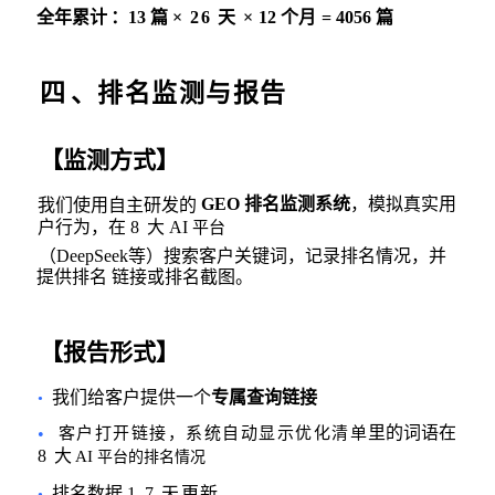
全年累计
：
13
篇
× 26
天
×
12
个月
= 4
056
篇
四
、排名监测与报告
【监测方式】
GEO
排名监测系统
，模拟真实用
我们使用自主研发的
户行为，在
8
大
AI
平台
（DeepSeek等）搜索客户关键词，记录排名情况，并
提供排名 链接或排名截图。
【报告形式】
我们给客户提供一个
专属查询链接
•
里的词语在
•
客户打开链接，系统自动显示优化清单
8
大
AI
平台的排名情况
排名数据
1-7
天更新
•